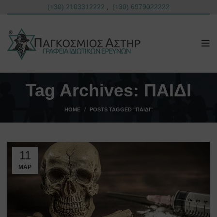
(+30) 2103312222
,
(+30) 6979022222
Tag Archives: ΠΑΙΔΙ
HOME
POSTS TAGGED "ΠΑΙΔΙ"
11
ΜΑΡ