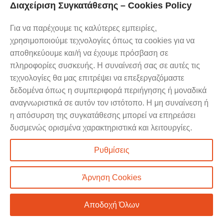
Διαχείριση Συγκατάθεσης – Cookies Policy
Ελάτε σε επαφή με τους
Καλέστε μας
ειδικούς
Για να παρέχουμε τις καλύτερες εμπειρίες,
τώρα
χρησιμοποιούμε τεχνολογίες όπως τα cookies για να
24 ώρες την ημέρα, 7 μέρες την
αποθηκεύουμε και/ή να έχουμε πρόσβαση σε
εβδομάδα, βρισκόμαστε στη διάθεσή
2103312222
πληροφορίες συσκευής. Η συναίνεσή σας σε αυτές τις
σας.
τεχνολογίες θα μας επιτρέψει να επεξεργαζόμαστε
δεδομένα όπως η συμπεριφορά περιήγησης ή μοναδικά
αναγνωριστικά σε αυτόν τον ιστότοπο. Η μη συναίνεση ή
η απόσυρση της συγκατάθεσης μπορεί να επηρεάσει
δυσμενώς ορισμένα χαρακτηριστικά και λειτουργίες.
Ρυθμίσεις
Προσωπικά Δεδομένα – Cookies Policy
|
Όροι & Προϋποθέσεις Χρήσης
Επίσημες Ιστοσελίδες των γραφείων ιδιωτικών ερευνών Παγκόσμιος
Άρνηση Cookies
Αστήρ:
detectivesastir.gr
&
pagosmiosastir-detectives.gr
&
παγκόσμιοςαστήρ-
Αποδοχή Όλων
ντετέκτιβ.gr
Developed by
POLLUX
Copyright
2024