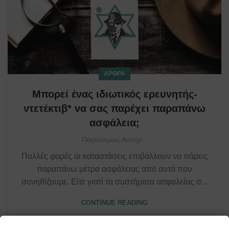
ΆΡΘΡΑ
Μπορεί ένας ιδιωτικός ερευνητής-
ντετέκτιβ* να σας παρέχει παραπάνω
ασφάλεια;
Παγκόσμιος Αστήρ
Πολλές φορές οι καταστάσεις επιβάλλουν να πάρεις
παραπάνω μέτρα ασφάλειας από αυτά που
συνηθίζουμε. Είτε γιατί τα συστήματα ασφαλείας σ...
CONTINUE READING