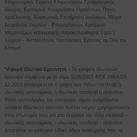
Κληρονομικά: Εύρεση Κληρονόμων, Γραφολογικός
έλεγχος, Εμπορικά: Απομιμήσεις Προϊόντων, Πηγές
προέλευσης, Ναρκωτικά, Επιτήρηση ανηλίκων, Μέτρα
Ασφαλείας Ιδιωτών – Επιχειρήσεων, Αφαίρεση
Μηχανισμών καταγραφής-παρακολούθησης ( gps ),
Χώρων – Αυτοκινήτων, Ναυτιλιακές Έρευνες σε Όλο τον
Κόσμο!
*Αφορά Ιδιωτικό Ερευνητή
– Τα γραφεία ιδιωτικών
ερευνών σύμφωνα με το νόμο 3206/2003 ΦΕΚ 298/Α/23-
12-2003 απαγορεύεται η χρήση των τίτλων ντετέκτιβ ή
ιδιωτικός αστυνομικός ή ιδιωτικός ντετέκτιβ ή detective.
Βάση τροπολογίας του ελληνικού νόμου ονομάζονται
γραφεία ιδιωτικών ερευνών πρέπει να μην χρησιμοποιούν
στην επωνυμία τους και στα έγγραφα τον τίτλο ντετέκτιβ –
ιδιωτικός αστυνομικός – ιδιωτικός ντετέκτιβ – detective.
Απαιτείται να κατέχουν ειδική άδεια λειτουργίας που να