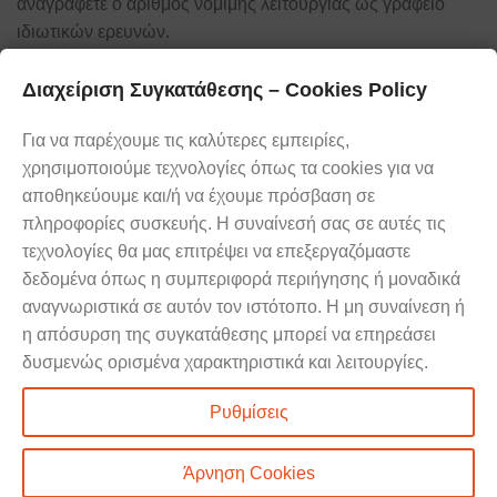
αναγράφετε ο αριθμός νόμιμης λειτουργίας ως γραφείο
ιδιωτικών ερευνών.
Διαχείριση Συγκατάθεσης – Cookies Policy
Ελάτε σε επαφή με τους
Καλέστε μας
ειδικούς
Για να παρέχουμε τις καλύτερες εμπειρίες,
τώρα
χρησιμοποιούμε τεχνολογίες όπως τα cookies για να
24 ώρες την ημέρα, 7 μέρες την
αποθηκεύουμε και/ή να έχουμε πρόσβαση σε
εβδομάδα, βρισκόμαστε στη διάθεσή
2103312222
πληροφορίες συσκευής. Η συναίνεσή σας σε αυτές τις
σας.
τεχνολογίες θα μας επιτρέψει να επεξεργαζόμαστε
δεδομένα όπως η συμπεριφορά περιήγησης ή μοναδικά
αναγνωριστικά σε αυτόν τον ιστότοπο. Η μη συναίνεση ή
η απόσυρση της συγκατάθεσης μπορεί να επηρεάσει
δυσμενώς ορισμένα χαρακτηριστικά και λειτουργίες.
Ρυθμίσεις
Προσωπικά Δεδομένα – Cookies Policy
|
Όροι & Προϋποθέσεις Χρήσης
Επίσημες Ιστοσελίδες των γραφείων ιδιωτικών ερευνών Παγκόσμιος
Άρνηση Cookies
Αστήρ: