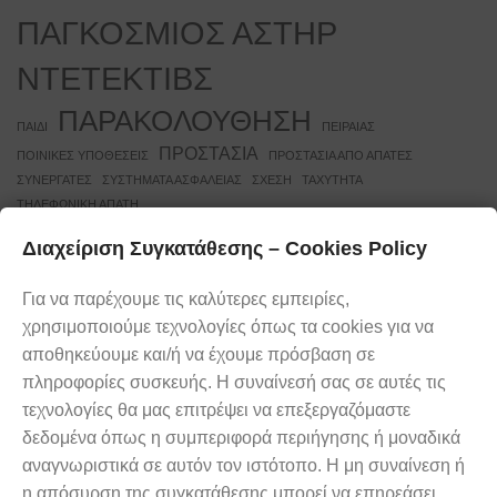
ΠΑΓΚΟΣΜΙΟΣ ΑΣΤΗΡ
ΝΤΕΤΕΚΤΙΒΣ
ΠΑΡΑΚΟΛΟΥΘΗΣΗ
ΠΑΙΔΙ
ΠΕΙΡΑΙΑΣ
ΠΡΟΣΤΑΣΙΑ
ΠΟΙΝΙΚΕΣ ΥΠΟΘΕΣΕΙΣ
ΠΡΟΣΤΑΣΙΑ ΑΠΟ ΑΠΑΤΕΣ
ΣΥΝΕΡΓΑΤΕΣ
ΣΥΣΤΗΜΑΤΑ ΑΣΦΑΛΕΙΑΣ
ΣΧΕΣΗ
ΤΑΧΥΤΗΤΑ
ΤΗΛΕΦΩΝΙΚΗ ΑΠΑΤΗ
Διαχείριση Συγκατάθεσης – Cookies Policy
Ελάτε σε επαφή με τους
Καλέστε μας
ειδικούς
Για να παρέχουμε τις καλύτερες εμπειρίες,
τώρα
χρησιμοποιούμε τεχνολογίες όπως τα cookies για να
24 ώρες την ημέρα, 7 μέρες την
αποθηκεύουμε και/ή να έχουμε πρόσβαση σε
εβδομάδα, βρισκόμαστε στη διάθεσή
2103312222
πληροφορίες συσκευής. Η συναίνεσή σας σε αυτές τις
σας.
τεχνολογίες θα μας επιτρέψει να επεξεργαζόμαστε
δεδομένα όπως η συμπεριφορά περιήγησης ή μοναδικά
αναγνωριστικά σε αυτόν τον ιστότοπο. Η μη συναίνεση ή
η απόσυρση της συγκατάθεσης μπορεί να επηρεάσει