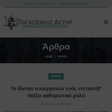
(+30) 2103312222
,
(+30) 6979022222
Άρθρα
HOME
ΆΡΘΡΑ
ΆΡΘΡΑ
Το δίκτυο συνεργατών ενός ντετέκτιβ*
παίζει καθοριστικό ρόλο
Παγκόσμιος Αστήρ