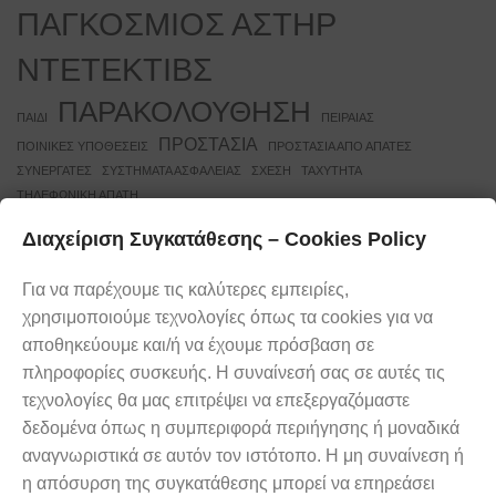
ΠΑΓΚΟΣΜΙΟΣ ΑΣΤΗΡ
ΝΤΕΤΕΚΤΙΒΣ
ΠΑΡΑΚΟΛΟΥΘΗΣΗ
ΠΑΙΔΙ
ΠΕΙΡΑΙΑΣ
ΠΡΟΣΤΑΣΙΑ
ΠΟΙΝΙΚΕΣ ΥΠΟΘΕΣΕΙΣ
ΠΡΟΣΤΑΣΙΑ ΑΠΟ ΑΠΑΤΕΣ
ΣΥΝΕΡΓΑΤΕΣ
ΣΥΣΤΗΜΑΤΑ ΑΣΦΑΛΕΙΑΣ
ΣΧΕΣΗ
ΤΑΧΥΤΗΤΑ
ΤΗΛΕΦΩΝΙΚΗ ΑΠΑΤΗ
Διαχείριση Συγκατάθεσης – Cookies Policy
Ελάτε σε επαφή με τους
Καλέστε μας
ειδικούς
Για να παρέχουμε τις καλύτερες εμπειρίες,
τώρα
χρησιμοποιούμε τεχνολογίες όπως τα cookies για να
24 ώρες την ημέρα, 7 μέρες την
αποθηκεύουμε και/ή να έχουμε πρόσβαση σε
εβδομάδα, βρισκόμαστε στη διάθεσή
2103312222
πληροφορίες συσκευής. Η συναίνεσή σας σε αυτές τις
σας.
τεχνολογίες θα μας επιτρέψει να επεξεργαζόμαστε
δεδομένα όπως η συμπεριφορά περιήγησης ή μοναδικά
αναγνωριστικά σε αυτόν τον ιστότοπο. Η μη συναίνεση ή
η απόσυρση της συγκατάθεσης μπορεί να επηρεάσει