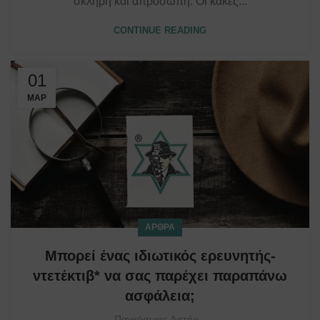
σκληρή και απρόσωπη. Οι κακές...
CONTINUE READING
01
ΜΑΡ
ΆΡΘΡΑ
Μπορεί ένας ιδιωτικός ερευνητής-
ντετέκτιβ* να σας παρέχει παραπάνω
ασφάλεια;
Παγκόσμιος Αστήρ