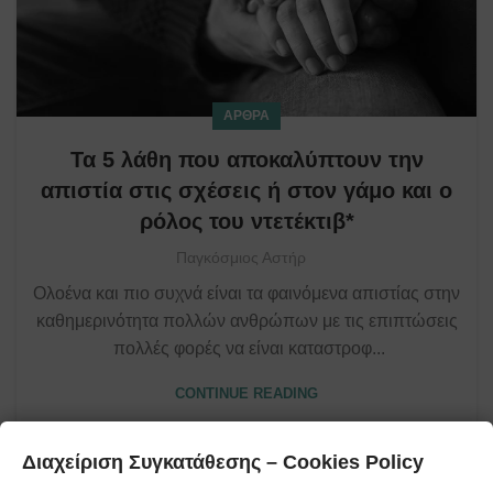
ΆΡΘΡΑ
Τα 5 λάθη που αποκαλύπτουν την
απιστία στις σχέσεις ή στον γάμο και ο
ρόλος του ντετέκτιβ*
Παγκόσμιος Αστήρ
Ολοένα και πιο συχνά είναι τα φαινόμενα απιστίας στην
καθημερινότητα πολλών ανθρώπων με τις επιπτώσεις
πολλές φορές να είναι καταστροφ...
CONTINUE READING
Διαχείριση Συγκατάθεσης – Cookies Policy
Ελάτε σε επαφή με τους
Καλέστε μας