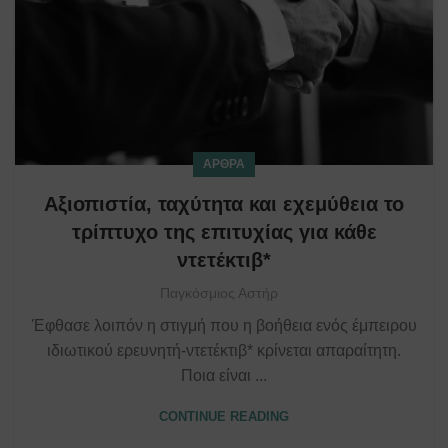
ΆΡΘΡΑ
Αξιοπιστία, ταχύτητα και εχεμύθεια το
τρίπτυχο της επιτυχίας για κάθε
ντετέκτιβ*
Παγκόσμιος Αστήρ
Έφθασε λοιπόν η στιγμή που η βοήθεια ενός έμπειρου
ιδιωτικού ερευνητή-ντετέκτιβ* κρίνεται απαραίτητη.
Ποια είναι ...
CONTINUE READING